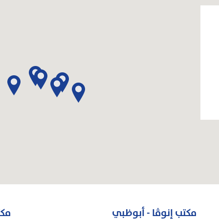
مكتب إنوڤا - أبوظبي
مكت