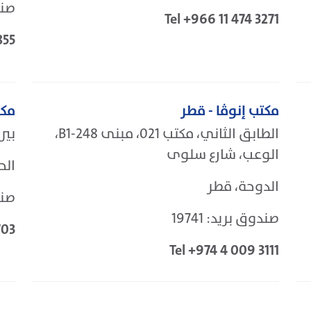
صندو
Tel +966 11 474 3271
855
مكتب إنوڤا - قطر
مكت
الطابق الثاني، مكتب 021، مبنى 248-B1،
بيرو
الوعب، شارع سلوى
الح
الدوحة، قطر
صندو
صندوق بريد: 19741
703
Tel +974 4 009 3111