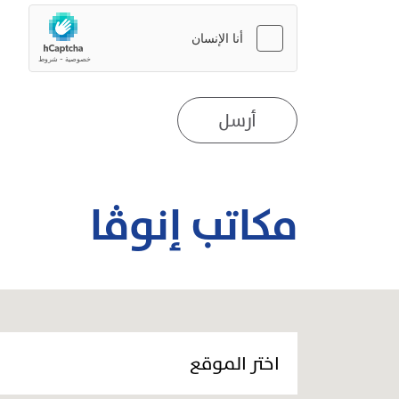
مكاتب إنوڤا