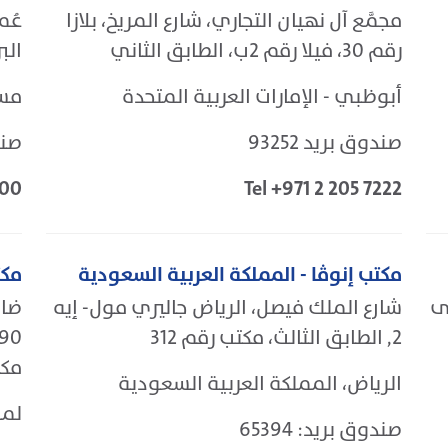
مجمَّع آل نهيان التجاري، شارع المريخ، بلازا
رقم 30، فيلا رقم 2ب، الطابق الثاني
البر
أبوظبي - الإمارات العربية المتحدة
مسق
صندوق بريد 93252
صندو
900
Tel +971 2 205 7222
مكتب إنوڤا - المملكة العربية السعودية
مكت
نى
شارع الملك فيصل، الرياض جاليري مول- إيه
ضاح
2, الطابق الثالث، مكتب رقم 312
مكت
الرياض، المملكة العربية السعودية
لمن
صندوق بريد: 65394