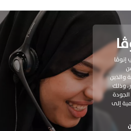
ڤا
 إنوڤا
من
ة والذين
ار، وذلك
 الجودة
امية إلى
ن