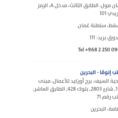
عُمان مول، الطابق الثالث، مدخل A، الرمز
يدي 101
ط، سلطنة عُمان
ق بريد: 111
Tel +968 2 250 0
ب إنوڤا - البحرين
ية السيف، برج أوركيد للآعمال، مبنى
190, شارع 2803, بلوك 428, الطابق العاشر،
ب رقم 71
امة، البحرين