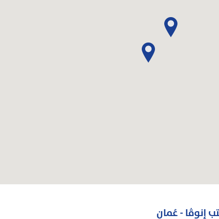
ب إنوڤا - عُمان