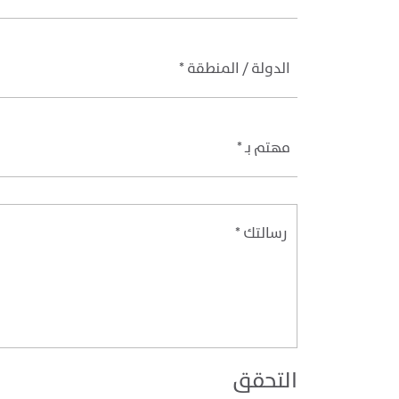
الدولة / المنطقة *
مهتم بـ *
التحقق