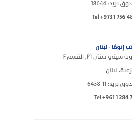
ق بريد: 18644
Tel +973 1 756 4
ب إنوڤا - لبنان
ت سيتي سنتر، P1, القسم F
زمية، لبنان
ق بريد: 11-6438
Tel +961 1 284 